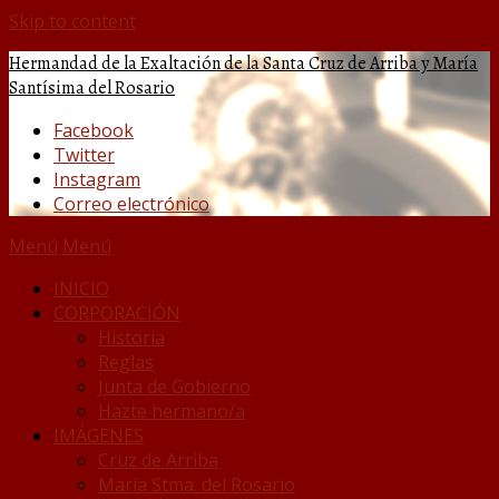
Skip to content
Hermandad de la Exaltación de la Santa Cruz de Arriba y María
Santísima del Rosario
Facebook
Twitter
Instagram
Correo electrónico
Menú
Menú
INICIO
CORPORACIÓN
Historia
Reglas
Junta de Gobierno
Hazte hermano/a
IMÁGENES
Cruz de Arriba
María Stma. del Rosario