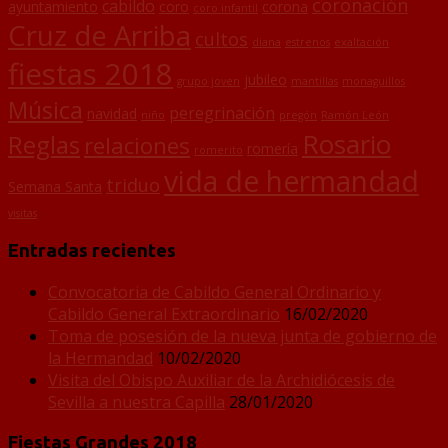
coronación
cabildo
ayuntamiento
coro
corona
coro infantil
Cruz de Arriba
cultos
diana
estrenos
exaltación
fiestas 2018
jubileo
grupo joven
mantillas
monaguillos
Música
peregrinación
navidad
niño
pregón
Ramón León
Rosario
Reglas
relaciones
romería
romerito
vida de hermandad
triduo
Semana Santa
visitas
Entradas recientes
Convocatoria de Cabildo General Ordinario y
Cabildo General Extraordinario
16/02/2020
Toma de posesión de la nueva junta de gobierno de
la Hermandad
10/02/2020
Visita del Obispo Auxiliar de la Archidiócesis de
Sevilla a nuestra Capilla
28/01/2020
Fiestas Grandes 2018