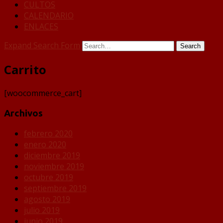
CULTOS
CALENDARIO
ENLACES
Expand Search Form
Search
Carrito
[woocommerce_cart]
Archivos
febrero 2020
enero 2020
diciembre 2019
noviembre 2019
octubre 2019
septiembre 2019
agosto 2019
julio 2019
junio 2019