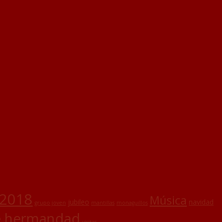
 2018
Música
jubileo
navidad
grupo joven
mantillas
monaguillos
e hermandad