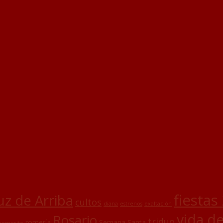
fiestas
uz de Arriba
cultos
diana
estrenos
exaltación
vida d
Rosario
triduo
romería
Semana Santa