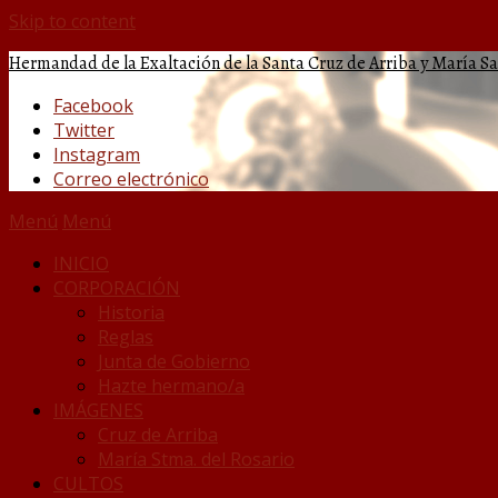
Skip to content
Hermandad de la Exaltación de la Santa Cruz de Arriba y María S
Facebook
Twitter
Instagram
Correo electrónico
Menú
Menú
INICIO
CORPORACIÓN
Historia
Reglas
Junta de Gobierno
Hazte hermano/a
IMÁGENES
Cruz de Arriba
María Stma. del Rosario
CULTOS