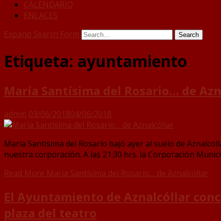
CALENDARIO
ENLACES
Expand Search Form
Search
Etiqueta:
ayuntamiento
María Santísima del Rosario… de Azn
admin
03/06/2018
04/06/2018
María Santísima del Rosario bajó ayer al suelo de Aznalcól
nuestra corporación. A las 21:30 hrs. la Corporación Munic
Read More
María Santísima del Rosario… de Aznalcóllar
El Ayuntamiento de Aznalcóllar conce
plaza del teatro